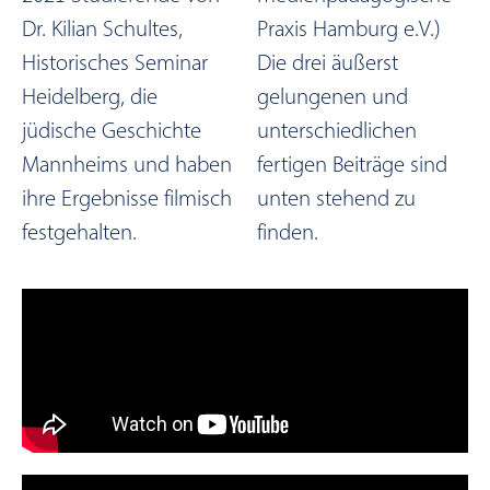
Dr. Kilian Schultes,
Praxis Hamburg e.V.)
Historisches Seminar
Die drei äußerst
Heidelberg, die
gelungenen und
jüdische Geschichte
unterschiedlichen
Mannheims und haben
fertigen Beiträge sind
ihre Ergebnisse filmisch
unten stehend zu
festgehalten.
finden.