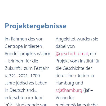
Projektergebnisse
Im Rahmen des von
Angeleitet wurden sie
Centropa initiierten
dabei von
Bündnisprojekts »Zahor
@geschichtomat
, ein
– Erinnern für die
Projekt vom Institut für
Zukunft« zum Festjahr
die Geschichte der
» 321–2021: 1700
deutschen Juden in
Jahre jüdisches Leben
Hamburg und
in Deutschland«,
@jaf.hamburg
(jaf –
erforschten im Juni
Verein für
2021 Studierende von
medienpädagogische