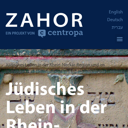
English
Deutsch
עברית
Startseite
Mitmachen
Jüdisches Leben in der Rhein-Neckar-Region und im
Kraichgau
Jüdisches
Leben in der
Rhein-