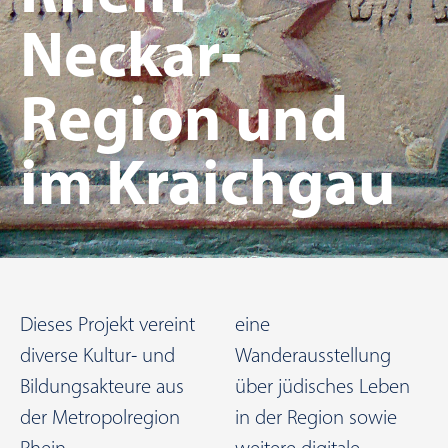
Neckar-
Region und
im Kraichgau
Dieses Projekt vereint
eine
diverse Kultur- und
Wanderausstellung
Bildungsakteure aus
über jüdisches Leben
der Metropolregion
in der Region sowie